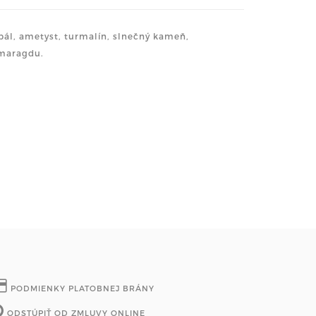
pál, ametyst, turmalín, slnečný kameň,
smaragdu.
PODMIENKY PLATOBNEJ BRÁNY
ODSTÚPIŤ OD ZMLUVY ONLINE