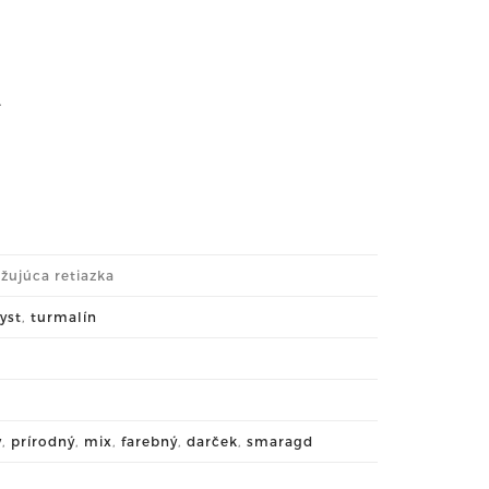
.
lžujúca retiazka
yst
,
turmalín
v
,
prírodný
,
mix
,
farebný
,
darček
,
smaragd