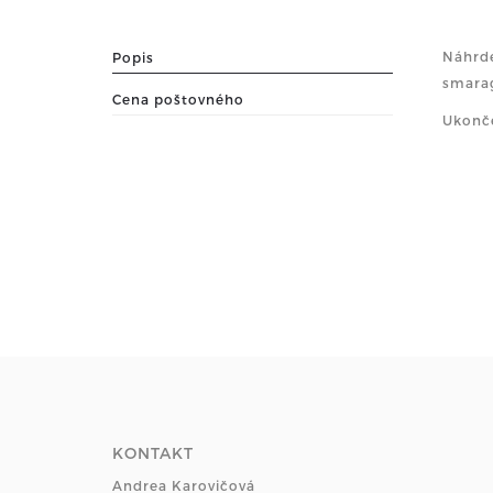
Náhrde
Popis
smarag
Cena poštovného
Ukonče
KONTAKT
Andrea Karovičová