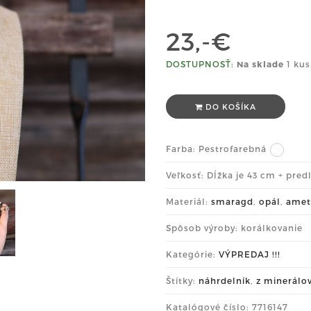
23,-€
DOSTUPNOSŤ:
Na sklade
1 kus
DO KOŠÍKA
Farba:
Pestrofarebná
Veľkosť: Dĺžka je 43 cm + pred
Materiál:
smaragd
,
opál
,
amet
Spôsob výroby: korálkovanie
Kategórie:
VÝPREDAJ !!!
Štítky:
náhrdelník
,
z minerálo
Katalógové číslo: 7716147