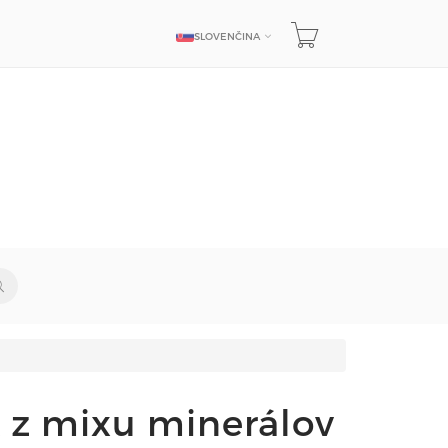
SLOVENČINA
JAZYK
 z mixu minerálov