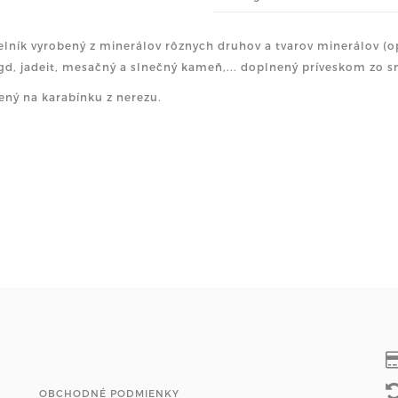
lník vyrobený z minerálov rôznych druhov a tvarov minerálov (o
d, jadeit, mesačný a slnečný kameň,... doplnený príveskom zo 
ný na karabínku z nerezu.
OBCHODNÉ PODMIENKY