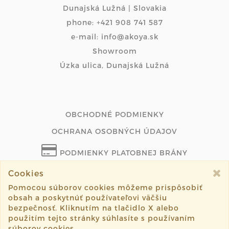
Dunajská Lužná | Slovakia
phone: +421 908 741 587
e-mail: info@akoya.sk
Showroom
Úzka ulica, Dunajská Lužná
OBCHODNÉ PODMIENKY
OCHRANA OSOBNÝCH ÚDAJOV
PODMIENKY PLATOBNEJ BRÁNY
Cookies
ODSTÚPIŤ OD ZMLUVY ONLINE
Pomocou súborov cookies môžeme prispôsobiť
obsah a poskytnúť používateľovi väčšiu
bezpečnosť. Kliknutím na tlačidlo X alebo
použitím tejto stránky súhlasíte s používaním
©2026 akoya.sk všetky práva vyhradené.
súborov cookies.