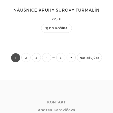
NÁUŠNICE KRUHY SUROVÝ TURMALÍN
22,-€
DO KOŠÍKA
1
2
3
4
6
7
Nasledujúce
KONTAKT
Andrea Karovičová