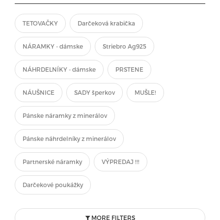
TETOVAČKY
Darčeková krabička
NÁRAMKY - dámske
Striebro Ag925
NÁHRDELNÍKY - dámske
PRSTENE
NÁUŠNICE
SADY šperkov
MUŠLE!
Pánske náramky z minerálov
Pánske náhrdelníky z minerálov
Partnerské náramky
VÝPREDAJ !!!
Darčekové poukážky
MORE FILTERS