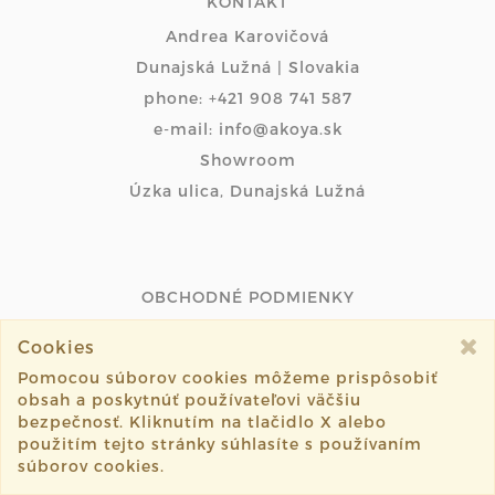
KONTAKT
Andrea Karovičová
Dunajská Lužná | Slovakia
phone: +421 908 741 587
e-mail: info@akoya.sk
Showroom
Úzka ulica, Dunajská Lužná
OBCHODNÉ PODMIENKY
OCHRANA OSOBNÝCH ÚDAJOV
Cookies
Pomocou súborov cookies môžeme prispôsobiť
PODMIENKY PLATOBNEJ BRÁNY
obsah a poskytnúť používateľovi väčšiu
bezpečnosť. Kliknutím na tlačidlo X alebo
ODSTÚPIŤ OD ZMLUVY ONLINE
použitím tejto stránky súhlasíte s používaním
súborov cookies.