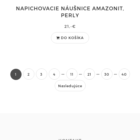
NAPICHOVACIE NÁUŠNICE AMAZONIT,
PERLY
21,-€
DO KOŠÍKA
1
2
3
4
11
21
30
40
Nasledujúce