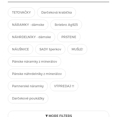
TETOVAČKY
Darčeková krabička
NÁRAMKY - dámske
Striebro Ag925
NÁHRDELNÍKY - dámske
PRSTENE
NÁUŠNICE
SADY šperkov
MUŠLE!
Pánske náramky z minerálov
Pánske náhrdelníky z minerálov
Partnerské náramky
VÝPREDAJ !!!
Darčekové poukážky
MORE FILTERS