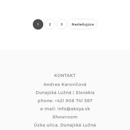
1
2
3
Nasledujúce
KONTAKT
Andrea Karovičová
Dunajská Lužná | Slovakia
phone: +421 908 741 587
e-mail: info@akoya.sk
Showroom
Úzka ulica, Dunajská Lužná