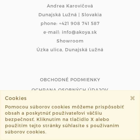
Andrea Karovičová
Dunajská Lužná | Slovakia
phone: +421 908 741 587
e-mail: info@akoya.sk
Showroom
Úzka ulica, Dunajská Lužná
OBCHODNÉ PODMIENKY
OCHRANA OSOBNÝCH ÚDAJOV
Cookies
PODMIENKY PLATOBNEJ BRÁNY
Pomocou súborov cookies môžeme prispôsobiť
obsah a poskytnúť používateľovi väčšiu
ODSTÚPIŤ OD ZMLUVY ONLINE
bezpečnosť. Kliknutím na tlačidlo X alebo
použitím tejto stránky súhlasíte s používaním
súborov cookies.