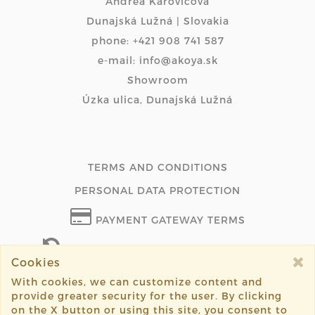
Andrea Karovičová
Dunajská Lužná | Slovakia
phone: +421 908 741 587
e-mail: info@akoya.sk
Showroom
Úzka ulica, Dunajská Lužná
TERMS AND CONDITIONS
PERSONAL DATA PROTECTION
PAYMENT GATEWAY TERMS
WITHDRAW FROM CONTRACT ONLINE
Cookies
With cookies, we can customize content and
provide greater security for the user. By clicking
on the X button or using this site, you consent to
©2026 akoya.sk all rights reserved.