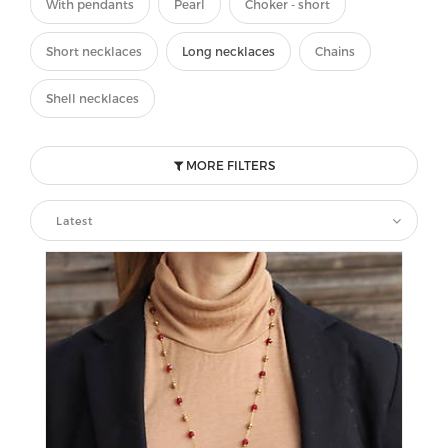
With pendants
Pearl
Choker - short
Short necklaces
Long necklaces
Chains
Shell necklaces
MORE FILTERS
Latest