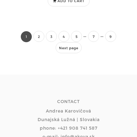
ADD TO CART
1
2
3
4
5
7
9
Next page
CONTACT
Andrea Karovičová
Dunajská Lužná | Slovakia
phone: +421 908 741 587
e-mail: info@akoya.sk