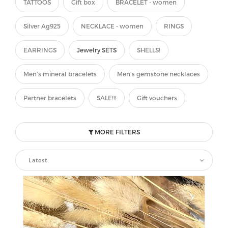
TATTOOS
Gift box
BRACELET - women
Silver Ag925
NECKLACE - women
RINGS
EARRINGS
Jewelry SETS
SHELLS!
Men's mineral bracelets
Men's gemstone necklaces
Partner bracelets
SALE!!!
Gift vouchers
MORE FILTERS
Latest