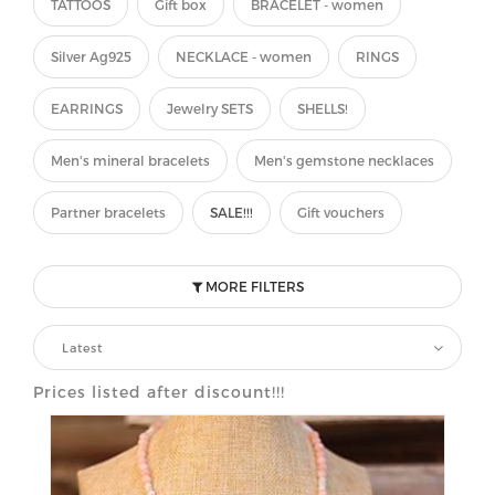
TATTOOS
Gift box
BRACELET - women
Silver Ag925
NECKLACE - women
RINGS
EARRINGS
Jewelry SETS
SHELLS!
Men's mineral bracelets
Men's gemstone necklaces
Partner bracelets
SALE!!!
Gift vouchers
MORE FILTERS
Latest
Prices listed after discount!!!