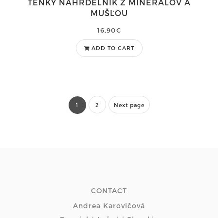
TENKÝ NÁHRDELNÍK Z MINERÁLOV A
MUŠĽOU
16,90€
ADD TO CART
1
2
Next page
CONTACT
Andrea Karovičová