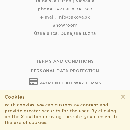
Dunajská Lužná | Slovakia
phone: +421 908 741 587
e-mail: info@akoya.sk
Showroom
Úzka ulica, Dunajská Lužná
TERMS AND CONDITIONS
PERSONAL DATA PROTECTION
PAYMENT GATEWAY TERMS
WITHDRAW FROM CONTRACT ONLINE
Cookies
With cookies, we can customize content and
provide greater security for the user. By clicking
on the X button or using this site, you consent to
©2026 akoya.sk all rights reserved.
the use of cookies.