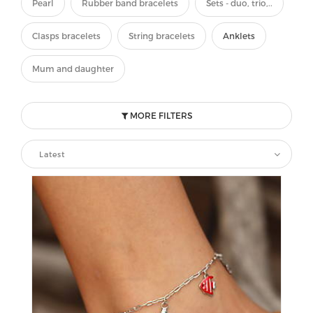
Pearl
Rubber band bracelets
Sets - duo, trio,..
Clasps bracelets
String bracelets
Anklets
Mum and daughter
MORE FILTERS
Latest