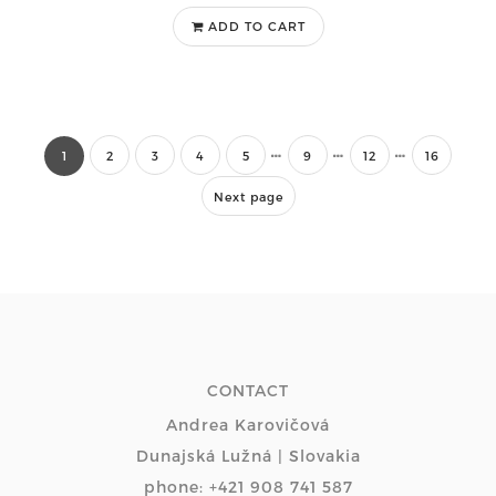
ADD TO CART
1
2
3
4
5
9
12
16
Next page
CONTACT
Andrea Karovičová
Dunajská Lužná | Slovakia
phone: +421 908 741 587