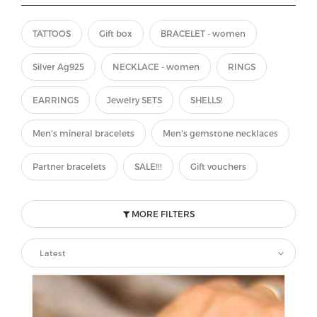
TATTOOS
Gift box
BRACELET - women
Silver Ag925
NECKLACE - women
RINGS
EARRINGS
Jewelry SETS
SHELLS!
Men's mineral bracelets
Men's gemstone necklaces
Partner bracelets
SALE!!!
Gift vouchers
MORE FILTERS
Latest